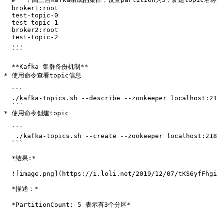
  broker1:root

  test-topic-0

  test-topic-1

  broker2:root

  test-topic-2

  ...

  ```

  **Kafka 集群备份机制**

* 使用命令查看topic信息

  ```

  ./kafka-topics.sh --describe --zookeeper localhost:2181

  ```

* 使用命令创建topic

  ```

   ./kafka-topics.sh --create --zookeeper localhost:2181 --replication-factor 3 --partitions 5 --topic par-topic

  ```

  *结果:*

  ![image.png](https://i.loli.net/2019/12/07/tKS6yfFhgiLVqXr.png)

  *描述：*

  *PartitionCount: 5 表示有3个分区*
